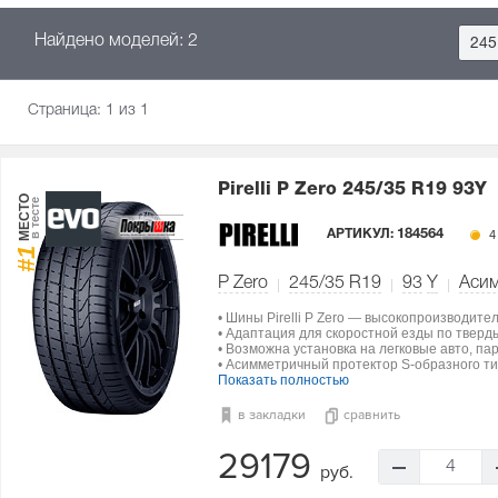
Найдено моделей: 2
245
Страница:
1
из 1
Pirelli P Zero
245/35 R19 93Y
МЕСТО
в тесте
АРТИКУЛ:
184564
4
#1
P Zero
245/35 R19
93
Y
Аси
• Шины Pirelli P Zero — высокопроизводите
• Адаптация для скоростной езды по тверд
• Возможна установка на легковые авто, па
• Асимметричный протектор S-образного ти
Показать полностью
в закладки
сравнить
29179
4
руб.