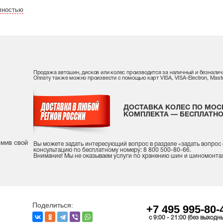
лностью
Продажа автошин, дисков или колес производится за наличный и безналич
Оплату также можно произвести с помощью карт VISA, VISA-Electron, Maste
ДОСТАВКА КОЛЕС ПО МОС
КОМПЛЕКТА — БЕСПЛАТНО
рмив свой
Вы можете задать интересующий вопрос
в разделе «
задать вопрос
консультацию
по бесплатному номеру: 8 800 500-80-66.
Внимание! Мы не оказываем услуги по хранению шин и шиномонта
Поделиться:
+7 495 995-80-
c 9:00 - 21:00 (без выходн