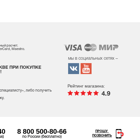
ный расчет.
rCard, Maestro.
мы в социальных сетях –
КВЕ ПРИ ПОКУПКЕ
!
Рейтинг магазина:
 специалисту
», либо получить
4.9
жу.
40
8 800 500-80-66
ПРОШУ
ПОЗВОНИТЬ
ых)
по России (бесплатно)