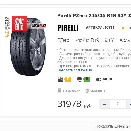
Pirelli PZero
245/35 R19 93Y 
МЕСТО
в тесте
АРТИКУЛ:
16711
2 ш
#1
PZero
245/35 R19
93
Y
Асим
• Летняя спортивная легковая автомобильн
• Асимметричный протектор содействуют у
• Для снижения уровня шума и повышения о
образная канавка.
• Три центральных жёстких ребра способст
Показать полностью
E
B
68
dB
в закладки
сравнить
31978
2
руб.
Показать шины 24