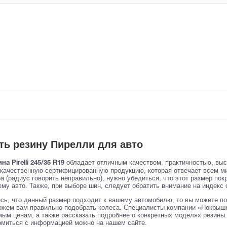
ть резину Пирелли для авто
обладает отличным качеством, практичностью, вы
на Pirelli 245/35 R19
 качественную сертифицированную продукцию, которая отвечает всем м
 (радиус говорить неправильно), нужно убедиться, что этот размер пок
му авто. Также, при выборе шин, следует обратить внимание на индекс с
сь, что данный размер подходит к вашему автомобилю, то вы можете по
жем вам правильно подобрать колеса. Специалисты компании «Покрышк
ым ценам, а также рассказать подробнее о конкретных моделях резины. 
омиться с информацией можно на нашем сайте.