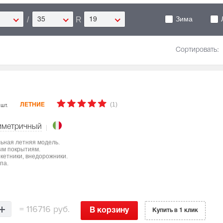
Зима
/
R
35
19
Сортировать:
(1)
 шт.
ЛЕТНИЕ
мметричный
льная летняя модель.
ым покрытиям.
ркетники, внедорожники.
па.
=
116716 руб.
В корзину
Купить в 1 клик