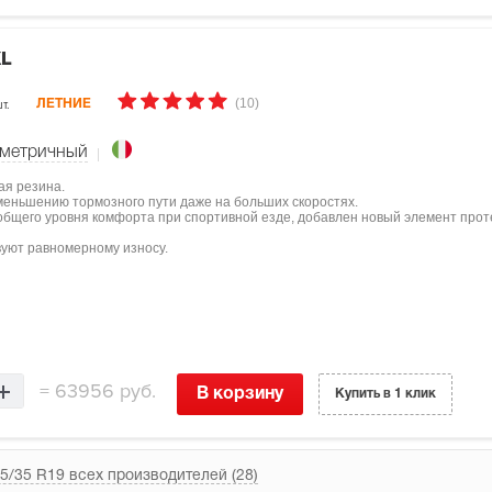
XL
(10)
т.
ЛЕТНИЕ
метричный
ая резина.
меньшению тормозного пути даже на больших скоростях.
бщего уровня комфорта при спортивной езде, добавлен новый элемент проте
вуют равномерному износу.
=
63956 руб.
В корзину
Купить в 1 клик
5/35 R19 всех производителей (28)