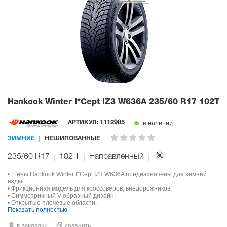
Hankook Winter I*Cept IZ3 W636A
235/60 R17 102T
в наличии
АРТИКУЛ:
1112985
ЗИМНИЕ
НЕШИПОВАННЫЕ
235/60 R17
102
T
Направленный
• Шины Hankook Winter I*Cept IZ3 W636A предназначены для зимней
езды.
• Фрикционная модель для кроссоверов, внедорожников.
• Симметричный V-образный дизайн.
• Открытые плечевые области.
Показать полностью
в закладки
сравнить