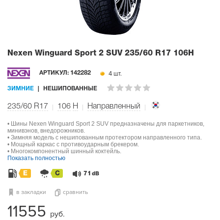
Nexen Winguard Sport 2 SUV
235/60 R17 106H
4 шт.
АРТИКУЛ:
142282
ЗИМНИЕ
НЕШИПОВАННЫЕ
235/60 R17
106
H
Направленный
• Шины Nexen Winguard Sport 2 SUV предназначены для паркетников,
минивэнов, внедорожников.
• Зимняя модель с нешипованным протектором направленного типа.
• Мощный каркас с противоударным брекером.
• Многокомпонентный шинный коктейль.
Показать полностью
E
C
71
dB
в закладки
сравнить
11555
руб.