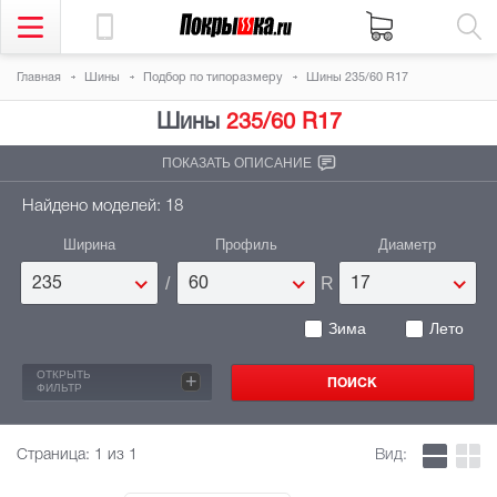
Главная
Шины
Подбор по типоразмеру
Шины 235/60 R17
Шины
235/60 R17
ПОКАЗАТЬ ОПИСАНИЕ
Найдено моделей: 18
Ширина
Профиль
Диаметр
/
R
235
60
17
Зима
Лето
ОТКРЫТЬ
+
ФИЛЬТР
Страница:
1
из 1
Вид: