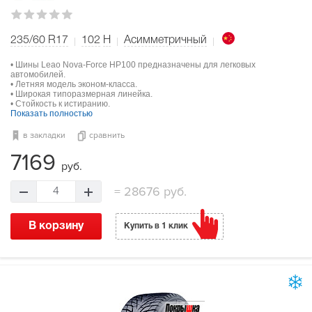
235/60 R17
102
H
Асимметричный
• Шины Leao Nova-Force HP100 предназначены для легковых
автомобилей.
• Летняя модель эконом-класса.
• Широкая типоразмерная линейка.
• Стойкость к истиранию.
Показать полностью
в закладки
сравнить
7169
руб.
=
28676 руб.
4
В корзину
Купить в 1 клик