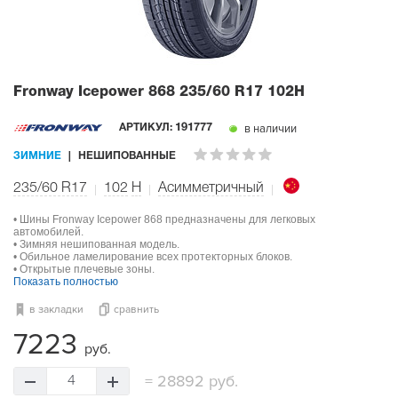
Fronway Icepower 868
235/60 R17 102H
в наличии
АРТИКУЛ:
191777
ЗИМНИЕ
НЕШИПОВАННЫЕ
235/60 R17
102
H
Асимметричный
• Шины Fronway Icepower 868 предназначены для легковых
автомобилей.
• Зимняя нешипованная модель.
• Обильное ламелирование всех протекторных блоков.
• Открытые плечевые зоны.
Показать полностью
в закладки
сравнить
7223
руб.
=
28892 руб.
4