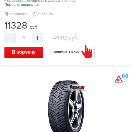
• Высокая устойчивость к ударам и износу.
Показать полностью
в закладки
сравнить
11328
руб.
=
45312 руб.
4
В корзину
Купить в 1 клик