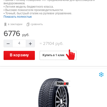
• Шины Fronway Roadpower H/T предназначены для кроссоверов и
внедорожников.
• Летняя модель бюджетного класса.
• Высокие показатели производительности.
• Точный, быстрый отклик на рулевое управление.
Показать полностью
в закладки
сравнить
6776
руб.
=
27104 руб.
4
В корзину
Купить в 1 клик