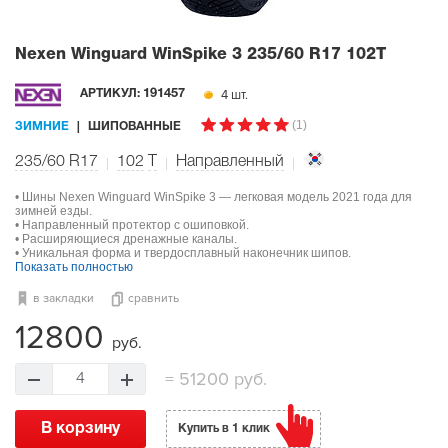
Nexen Winguard WinSpike 3
235/60 R17 102T
4 шт.
АРТИКУЛ:
191457
(1)
ЗИМНИЕ
ШИПОВАННЫЕ
235/60 R17
102
T
Направленный
• Шины Nexen Winguard WinSpike 3 — легковая модель 2021 года для
зимней езды.
• Направленный протектор с ошиповкой.
• Расширяющиеся дренажные каналы.
• Уникальная форма и твердосплавный наконечник шипов.
Показать полностью
в закладки
сравнить
12800
руб.
=
51200 руб.
4
В корзину
Купить в 1 клик