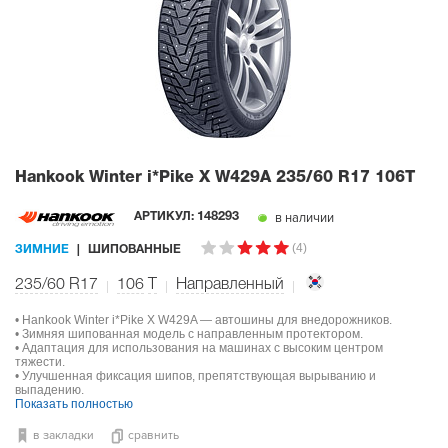
Hankook Winter i*Pike X W429A
235/60 R17 106T
в наличии
АРТИКУЛ:
148293
(4)
ЗИМНИЕ
ШИПОВАННЫЕ
235/60 R17
106
T
Направленный
• Hankook Winter i*Pike X W429A — автошины для внедорожников.
• Зимняя шипованная модель с направленным протектором.
• Адаптация для использования на машинах с высоким центром
тяжести.
• Улучшенная фиксация шипов, препятствующая вырыванию и
выпадению.
Показать полностью
в закладки
сравнить