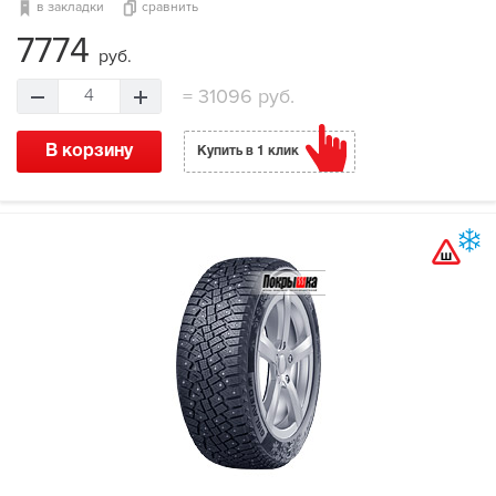
в закладки
сравнить
7774
руб.
=
31096 руб.
4
В корзину
Купить в 1 клик