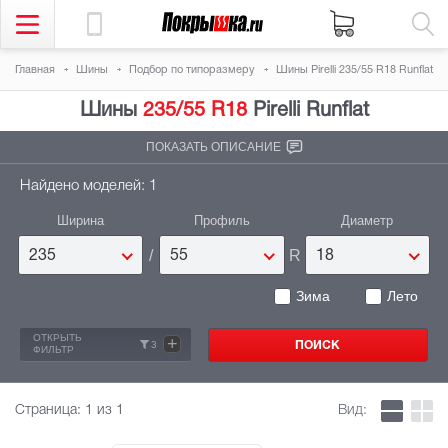
Главная
Шины
Подбор по типоразмеру
Шины Pirelli 235/55 R18 Runflat
Шины
235/55 R18
Pirelli Runflat
ПОКАЗАТЬ ОПИСАНИЕ
Найдено моделей: 1
Ширина
Профиль
Диаметр
/
R
235
55
18
Зима
Лето
ОТКРЫТЬ
+
3
ФИЛЬТР
Страница:
1
из 1
Вид: