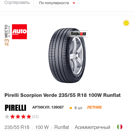
Сортировать:
По популярности
МЕСТО
в тесте
#3
Pirelli Scorpion Verde
235/55 R18 100W Runflat
8 шт.
АРТИКУЛ:
139087
ЛЕТНИЕ
(12)
235/55 R18
100
W
Runflat
Асимметричный