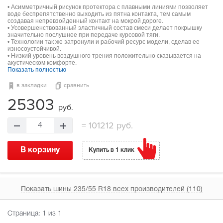
• Асимметричный рисунок протектора с плавными линиями позволяет
воде беспрепятственно выходить из пятна контакта, тем самым
создавая непревзойденный контакт на мокрой дороге.
• Усовершенствованный эластичный состав смеси делает покрышку
значительно послушнее при передаче курсовой тяги.
• Технологии так же затронули и рабочий ресурс модели, сделав ее
износоустойчивой.
• Низкий уровень воздушного трения положительно сказывается на
акустическом комфорте.
Показать полностью
в закладки
сравнить
25303
руб.
=
101212 руб.
4
В корзину
Купить в 1 клик
Показать шины 235/55 R18 всех производителей (110)
Страница:
1
из 1