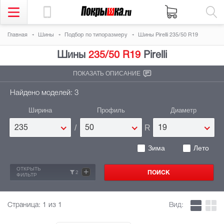
Главная
Шины
Подбор по типоразмеру
Шины Pirelli 235/50 R19
Шины
235/50 R19
Pirelli
ПОКАЗАТЬ ОПИСАНИЕ
Найдено моделей: 3
Ширина
Профиль
Диаметр
/
R
235
50
19
Зима
Лето
ОТКРЫТЬ
+
2
ФИЛЬТР
Страница:
1
из 1
Вид: