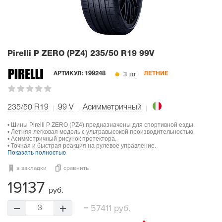
Pirelli P ZERO (PZ4)
235/50 R19 99V
3 шт.
АРТИКУЛ:
199248
ЛЕТНИЕ
235/50 R19
99
V
Асимметричный
• Шины Pirelli P ZERO (PZ4) предназначены для спортивной езды.
• Летняя легковая модель с ультравысокой производительностью.
• Асимметричный рисунок протектора.
• Точная и быстрая реакция на рулевое управление.
Показать полностью
в закладки
сравнить
19137
руб.
=
57411 руб.
3