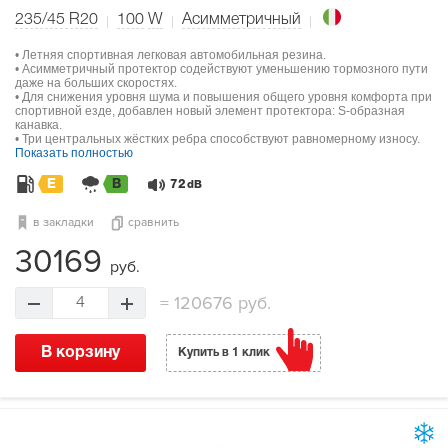
235/45 R20
100
W
Асимметричный
• Летняя спортивная легковая автомобильная резина.
• Асимметричный протектор содействуют уменьшению тормозного пути
даже на больших скоростях.
• Для снижения уровня шума и повышения общего уровня комфорта при
спортивной езде, добавлен новый элемент протектора: S-образная
канавка.
• Три центральных жёстких ребра способствуют равномерному износу.
Показать полностью
E
B
72
dB
в закладки
сравнить
30169
руб.
=
120676 руб.
4
В корзину
Купить в 1 клик