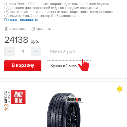
• Шины Pirelli P Zero — высокопроизводительная летняя модель.
• Адаптация для скоростной езды по твердым покрытиям.
• Возможна установка на легковые авто, паркетники, внедорожники.
• Асимметричный протектор S-образного типа.
Показать полностью
в закладки
сравнить
24138
руб.
=
96552 руб.
4
В корзину
Купить в 1 клик
МЕСТО
в тесте
#3