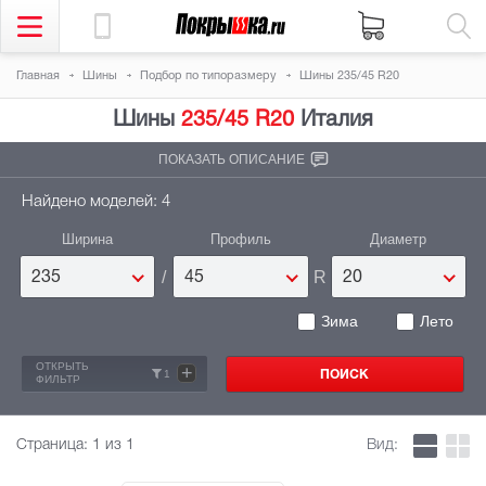
Главная
Шины
Подбор по типоразмеру
Шины 235/45 R20
Шины
235/45 R20
Италия
ПОКАЗАТЬ ОПИСАНИЕ
Найдено моделей: 4
Ширина
Профиль
Диаметр
/
R
235
45
20
Зима
Лето
ОТКРЫТЬ
+
1
ФИЛЬТР
Страница:
1
из 1
Вид: