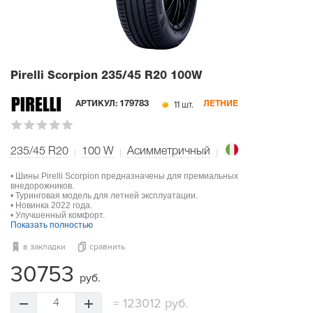
Pirelli Scorpion
235/45 R20 100W
11 шт.
АРТИКУЛ:
179783
ЛЕТНИЕ
235/45 R20
100
W
Асимметричный
• Шины Pirelli Scorpion предназначены для премиальных
внедорожников.
• Туринговая модель для летней эксплуатации.
• Новинка 2022 года.
• Улучшенный комфорт.
Показать полностью
в закладки
сравнить
30753
руб.
=
123012 руб.
4