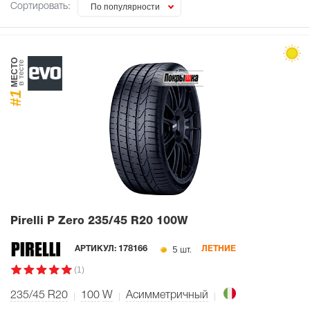
Сортировать:
По популярности
МЕСТО
в тесте
#1
Pirelli P Zero
235/45 R20 100W
5 шт.
АРТИКУЛ:
178166
ЛЕТНИЕ
(1)
235/45 R20
100
W
Асимметричный