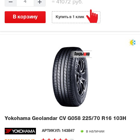
=
41072 руб.
4
В корзину
Купить в 1 клик
Yokohama Geolandar CV G058
225/70 R16 103H
в наличии
АРТИКУЛ:
143847