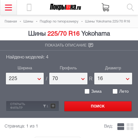
Главная
Шины
Подбор по типоразмеру
Шины Yokohama 225/70 R16
Шины
225/70 R16
Yokohama
ПОКАЗАТЬ ОПИСАНИЕ
Найдено моделей: 4
Ширина
Профиль
Диаметр
/
R
225
70
16
Зима
Лето
ОТКРЫТЬ
+
1
ФИЛЬТР
Страница:
1
из 1
Вид: