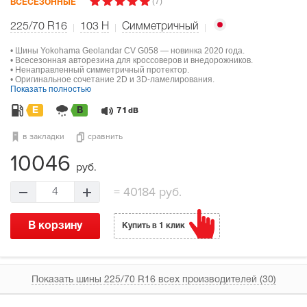
(7)
ВСЕСЕЗОННЫЕ
225/70 R16
103
H
Симметричный
• Шины Yokohama Geolandar CV G058 — новинка 2020 года.
• Всесезонная авторезина для кроссоверов и внедорожников.
• Ненаправленный симметричный протектор.
• Оригинальное сочетание 2D и 3D-ламелирования.
Показать полностью
E
B
71
dB
в закладки
сравнить
10046
руб.
=
40184 руб.
4
В корзину
Купить в 1 клик
Показать шины 225/70 R16 всех производителей (30)