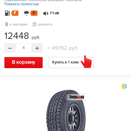
Показать полностью
F
F
71
dB
в закладки
сравнить
12448
руб.
=
49792 руб.
4
В корзину
Купить в 1 клик