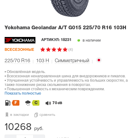
Yokohama Geolandar A/T G015
225/70 R16 103H
в наличии
АРТИКУЛ:
18231
(4)
ВСЕСЕЗОННЫЕ
225/70 R16
103
H
Симметричный
• Обновлённая модель.
• Всесезонная ненаправленная шина для внедорожников и пикапов.
• Улучшенная устойчивость и управляемость на больших скоростях, а
также понижение риска скольжения в поворотах.
• Повышенная стойкость к механическим повреждениям.
Показать полностью
F
C
70
dB
в закладки
сравнить
10268
руб.