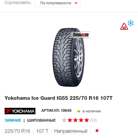
Сортировать:
По популярности
Yokohama Ice Guard IG55
225/70 R16 107T
в наличии
АРТИКУЛ:
18645
(13)
ЗИМНИЕ
ШИПОВАННЫЕ
225/70 R16
107
T
Направленный