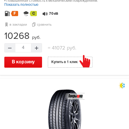
• Повышенная стойкость к механическим повреждениям.
Показать полностью
F
C
70
dB
в закладки
сравнить
10268
руб.
=
41072 руб.
4
В корзину
Купить в 1 клик