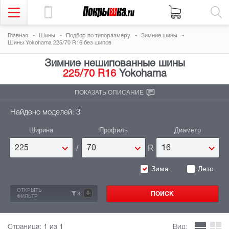
Главная
Шины
Подбор по типоразмеру
Зимние шины
Шины Yokohama 225/70 R16 без шипов
Зимние нешипованные шины
225/70 R16
Yokohama
ПОКАЗАТЬ ОПИСАНИЕ
Найдено моделей: 3
Ширина
Профиль
Диаметр
/
R
225
70
16
Зима
Лето
ОТКРЫТЬ
+
3
ФИЛЬТР
Страница:
1
из 1
Вид: