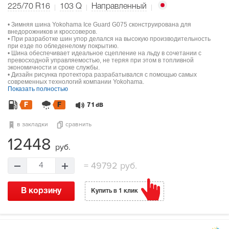
225/70 R16
103
Q
Направленный
• Зимняя шина Yokohama Ice Guard G075 сконструирована для
внедорожников и кроссоверов.
• При разработке шин упор делался на высокую производительность
при езде по обледенелому покрытию.
• Шина обеспечивает идеальное сцепление на льду в сочетании с
превосходной управляемостью, не теряя при этом в топливной
экономичности и сроке службы.
• Дизайн рисунка протектора разрабатывался с помощью самых
современных технологий компании Yokohama.
Показать полностью
F
F
71
dB
в закладки
сравнить
12448
руб.
=
49792 руб.
4
В корзину
Купить в 1 клик