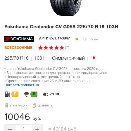
Yokohama Geolandar CV G058
225/70 R16 103H
в наличии
АРТИКУЛ:
143847
(7)
ВСЕСЕЗОННЫЕ
225/70 R16
103
H
Симметричный
• Шины Yokohama Geolandar CV G058 — новинка 2020 года.
• Всесезонная авторезина для кроссоверов и внедорожников.
• Ненаправленный симметричный протектор.
• Оригинальное сочетание 2D и 3D-ламелирования.
Показать полностью
E
B
71
dB
в закладки
сравнить
10046
руб.
=
40184 руб.
4