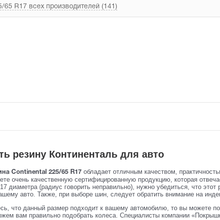
/65 R17 всех производителей (141)
ть резину Континенталь для авто
обладает отличным качеством, практичност
ина Continental 225/65 R17
аете очень качественную сертифицированную продукцию, которая отвеч
17 диаметра (радиус говорить неправильно), нужно убедиться, что этот
ашему авто. Также, при выборе шин, следует обратить внимание на индек
сь, что данный размер подходит к вашему автомобилю, то вы можете по
жем вам правильно подобрать колеса. Специалисты компании «Покрышк