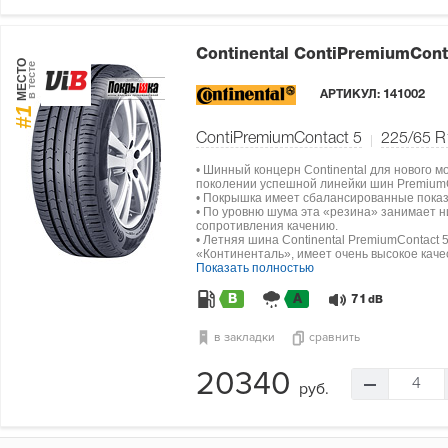
Continental ContiPremiumCont
МЕСТО
в тесте
АРТИКУЛ:
141002
#1
ContiPremiumContact 5
225/65 R
• Шинный концерн Continental для нового м
поколении успешной линейки шин PremiumC
• Покрышка имеет сбалансированные показа
• По уровню шума эта «резина» занимает н
сопротивления качению.
• Летняя шина Continental PremiumContact 
«Континенталь», имеет очень высокое каче
Показать полностью
B
A
71
dB
в закладки
сравнить
20340
4
руб.