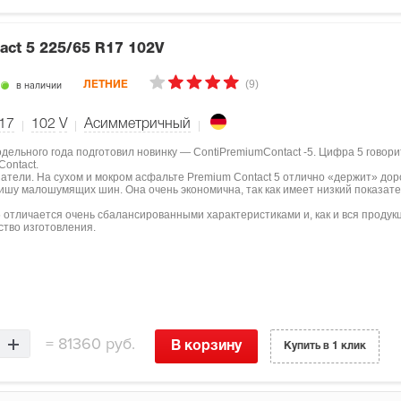
act 5
225/65 R17 102V
(9)
в наличии
ЛЕТНИЕ
17
102
V
Асимметричный
одельного года подготовил новинку — ContiPremiumContact -5. Цифра 5 говори
ontact.
тели. На сухом и мокром асфальте Premium Contact 5 отлично «держит» доро
ишу малошумящих шин. Она очень экономична, так как имеет низкий показат
5 отличается очень сбалансированными характеристиками и, как и вся продук
ство изготовления.
=
81360 руб.
В корзину
Купить в 1 клик