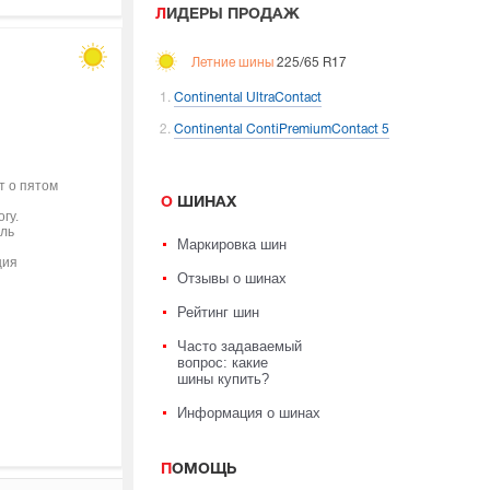
ЛИДЕРЫ ПРОДАЖ
Летние шины
225/65 R17
Continental UltraContact
Continental ContiPremiumContact 5
т о пятом
О ШИНАХ
гу.
ель
Маркировка шин
ция
Отзывы о шинах
Рейтинг шин
Часто задаваемый
вопрос: какие
шины купить?
Информация о шинах
ПОМОЩЬ