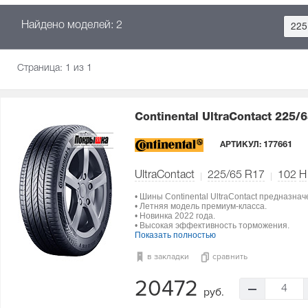
Найдено моделей: 2
225
Страница:
1
из 1
Continental UltraContact
225/6
АРТИКУЛ:
177661
UltraContact
225/65 R17
102
H
• Шины Continental UltraContact предназна
• Летняя модель премиум-класса.
• Новинка 2022 года.
• Высокая эффективность торможения.
Показать полностью
в закладки
сравнить
20472
4
руб.