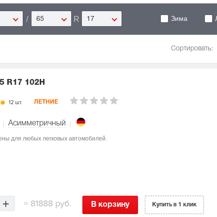
Зима
/
R
65
17
Сортировать:
5 R17 102H
12 шт.
ЛЕТНИЕ
Асимметричный
чены для любых легковых автомобилей.
=
81888 руб.
В корзину
Купить в 1 клик