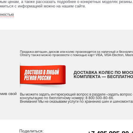
ым ценам, а также рассказать подробнее о конкретных моделях резины. 
омиться с информацией можно на нашем сайте.
лностью
Продажа автошин, дисков или колес производится за наличный и безналич
Оплату также можно произвести с помощью карт VISA, VISA-Electron, Maste
ДОСТАВКА КОЛЕС ПО МОС
КОМПЛЕКТА — БЕСПЛАТНО
рмив свой
Вы можете задать интересующий вопрос
в разделе «
задать вопрос
консультацию
по бесплатному номеру: 8 800 500-80-66.
Внимание! Мы не оказываем услуги по хранению шин и шиномонта
Поделиться: