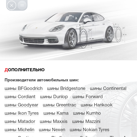
ДОПОЛНИТЕЛЬНО
Производители автомобильных шин:
шины BFGoodrich
шины Bridgestone
шины Continental
шины Cordiant
шины Dunlop
шины Forward
шины Goodyear
шины Greentrac
шины Hankook
шины Ikon Tyres
шины Kama
шины Kumho
шины Matador
шины Maxxis
шины Mazzini
шины Michelin
шины Nexen
шины Nokian Tyres