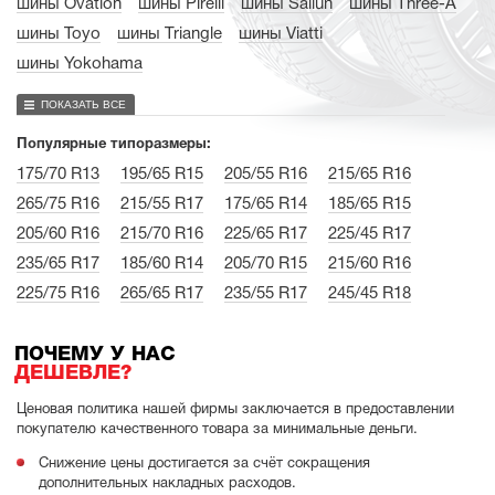
шины Ovation
шины Pirelli
шины Sailun
шины Three-A
шины Toyo
шины Triangle
шины Viatti
шины Yokohama
ПОКАЗАТЬ ВСЕ
Популярные типоразмеры:
175/70 R13
195/65 R15
205/55 R16
215/65 R16
265/75 R16
215/55 R17
175/65 R14
185/65 R15
205/60 R16
215/70 R16
225/65 R17
225/45 R17
235/65 R17
185/60 R14
205/70 R15
215/60 R16
225/75 R16
265/65 R17
235/55 R17
245/45 R18
ПОЧЕМУ У НАС
ДЕШЕВЛЕ?
Ценовая политика нашей фирмы заключается в предоставлении
покупателю качественного товара за минимальные деньги.
Снижение цены достигается за счёт сокращения
дополнительных накладных расходов.