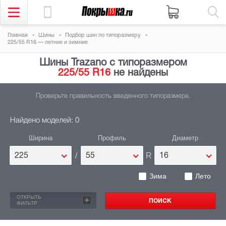
Главная
Шины
Подбор шин по типоразмеру
225/55 R16 — летние и зимние
Шины Trazano с типоразмером
225/55 R16
не найдены
Проверьте правильность введенного типоразмера.
Найдено моделей: 0
Ширина
Профиль
Диаметр
/
R
225
55
16
Зима
Лето
ОТКРЫТЬ
+
ФИЛЬТР