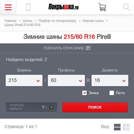
Главная
Шины
Подбор по типоразмеру
Зимние шины
Шины Pirelli 215/60 R16
Зимние шины
215/60 R16
Pirelli
ПОКАЗАТЬ ОПИСАНИЕ
Найдено моделей: 2
Ширина
Профиль
Диаметр
/
R
215
60
16
Зима
Лето
ОТКРЫТЬ
+
3
ФИЛЬТР
Страница:
1
из 1
Вид: