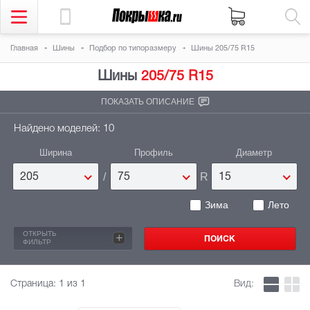
Главная
Шины
Подбор по типоразмеру
Шины 205/75 R15
Шины
205/75 R15
ПОКАЗАТЬ ОПИСАНИЕ
Найдено моделей: 10
Ширина
Профиль
Диаметр
/
R
205
75
15
Зима
Лето
ОТКРЫТЬ
+
ФИЛЬТР
Страница:
1
из 1
Вид: