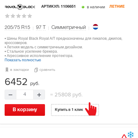
в наличии
АРТИКУЛ:
1106651
ЛЕТНИЕ
205/75 R15
97
T
Симметричный
• Шины Royal Black Royal A/T предназначены для пикапов, джипов,
кроссоверов.
• Летняя модель с симметричным дизайном.
• Стальное усиление брекера.
• Агрессивное исполнение протектора.
Показать полностью
в закладки
сравнить
6452
руб.
=
25808 руб.
4
В корзину
Купить в 1 клик