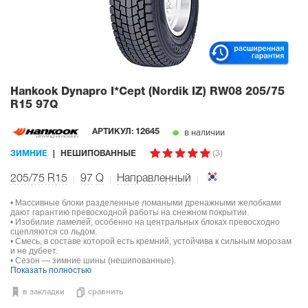
Hankook Dynapro I*Cept (Nordik IZ) RW08
205/75
R15 97Q
в наличии
АРТИКУЛ:
12645
(3)
ЗИМНИЕ
НЕШИПОВАННЫЕ
205/75 R15
97
Q
Направленный
• Массивные блоки разделенные ломаными дренажными желобками
дают гарантию превосходной работы на снежном покрытии.
• Изобилие ламелей, особенно на центральных блоках превосходно
сцепляются со льдом.
• Смесь, в составе которой есть кремний, устойчива к сильным морозам
и не дубеет.
• Сезон — зимние шины (нешипованные).
Показать полностью
в закладки
сравнить