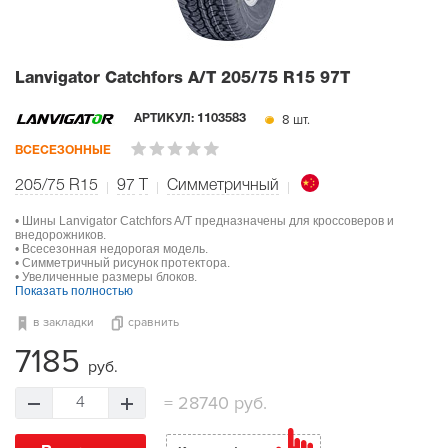
Lanvigator Catchfors A/T
205/75 R15 97T
8 шт.
АРТИКУЛ:
1103583
ВСЕСЕЗОННЫЕ
205/75 R15
97
T
Симметричный
• Шины Lanvigator Catchfors A/T предназначены для кроссоверов и
внедорожников.
• Всесезонная недорогая модель.
• Симметричный рисунок протектора.
• Увеличенные размеры блоков.
Показать полностью
в закладки
сравнить
7185
руб.
=
28740 руб.
4