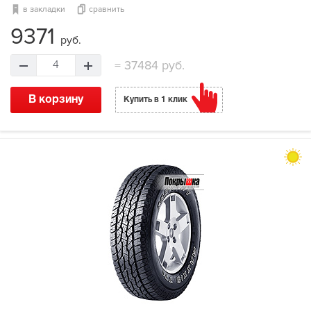
в закладки
сравнить
9371
руб.
=
37484 руб.
4
В корзину
Купить в 1 клик