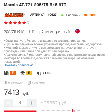
Maxxis AT-771
205/75 R15 97T
в наличии
АРТИКУЛ:
110627
ЛЕТНИЕ
(9)
205/75 R15
97
T
Симметричный
• Отличная устойчивость и защита от аквапланирования.
• Зубцы на плечевых блоках улучшают проходимость на бездорожье.
• Жесткий каркас отлично выдерживает нагрузки и препятствует
повреждениям шины при ударах или порезах.
• Ассиметричный многоступенчатый рисунок значительно увеличивает
комфорт во время езды снижая рабочий гул, вырабатываемый
покрышкой.
Показать полностью
F
E
71
dB
в закладки
сравнить
7413
руб.
=
29652 руб.
4