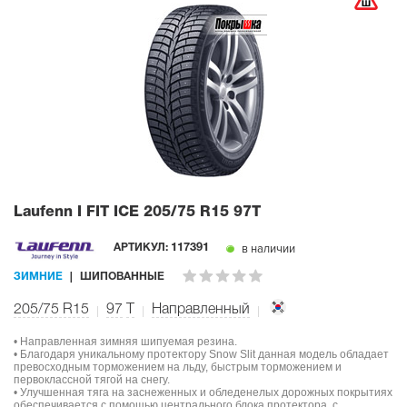
Laufenn I FIT ICE
205/75 R15 97T
в наличии
АРТИКУЛ:
117391
ЗИМНИЕ
ШИПОВАННЫЕ
205/75 R15
97
T
Направленный
• Направленная зимняя шипуемая резина.
• Благодаря уникальному протектору Snow Slit данная модель обладает
превосходным торможением на льду, быстрым торможением и
первоклассной тягой на снегу.
• Улучшенная тяга на заснеженных и обледенелых дорожных покрытиях
обеспечивается с помощью центрального блока протектора, с