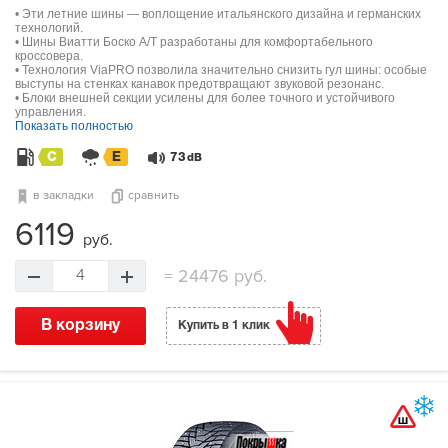
• Эти летние шины — воплощение итальянского дизайна и германских
технологий.
• Шины Виатти Боско А/Т разработаны для комфортабельного
кроссовера.
• Технология ViaPRO позволила значительно снизить гул шины: особые
выступы на стенках канавок предотвращают звуковой резонанс.
• Блоки внешней секции усилены для более точного и устойчивого
управления.
Показать полностью
C
E
73
dB
в закладки
сравнить
6119
руб.
=
24476 руб.
4
В корзину
Купить в 1 клик