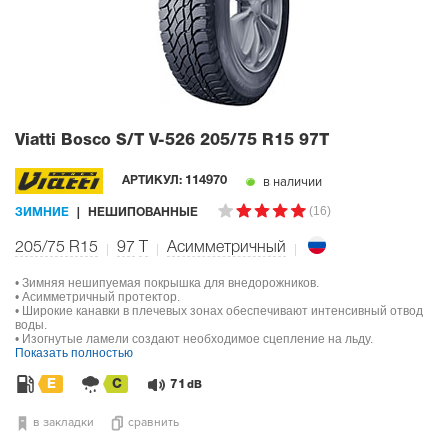
Viatti Bosco S/T V-526
205/75 R15 97T
в наличии
АРТИКУЛ:
114970
(16)
ЗИМНИЕ
НЕШИПОВАННЫЕ
205/75 R15
97
T
Асимметричный
• Зимняя нешипуемая покрышка для внедорожников.
• Асимметричный протектор.
• Широкие канавки в плечевых зонах обеспечивают интенсивный отвод
воды.
• Изогнутые ламели создают необходимое сцепление на льду.
Показать полностью
E
C
71
dB
в закладки
сравнить