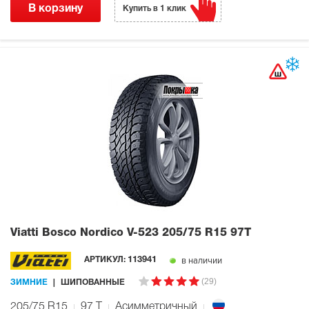
В корзину
Купить в 1 клик
Viatti Bosco Nordico V-523
205/75 R15 97T
в наличии
АРТИКУЛ:
113941
(29)
ЗИМНИЕ
ШИПОВАННЫЕ
205/75 R15
97
T
Асимметричный