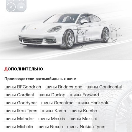
ДОПОЛНИТЕЛЬНО
Производители автомобильных шин:
шины BFGoodrich
шины Bridgestone
шины Continental
шины Cordiant
шины Dunlop
шины Forward
шины Goodyear
шины Greentrac
шины Hankook
шины Ikon Tyres
шины Kama
шины Kumho
шины Matador
шины Maxxis
шины Mazzini
шины Michelin
шины Nexen
шины Nokian Tyres