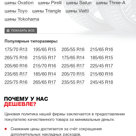
шины Ovation
шины Pirelli
шины Sailun
шины Three-A
шины Toyo
шины Triangle
шины Viatti
шины Yokohama
ПОКАЗАТЬ ВСЕ
Популярные типоразмеры:
175/70 R13
195/65 R15
205/55 R16
215/65 R16
265/75 R16
215/55 R17
175/65 R14
185/65 R15
205/60 R16
215/70 R16
225/65 R17
225/45 R17
235/65 R17
185/60 R14
205/70 R15
215/60 R16
225/75 R16
265/65 R17
235/55 R17
245/45 R18
ПОЧЕМУ У НАС
ДЕШЕВЛЕ?
Ценовая политика нашей фирмы заключается в предоставлении
покупателю качественного товара за минимальные деньги.
Снижение цены достигается за счёт сокращения
дополнительных накладных расходов.