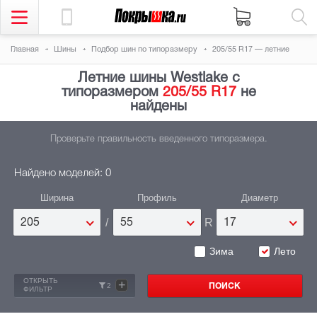
Главная
Шины
Подбор шин по типоразмеру
205/55 R17 — летние
Летние шины Westlake с
типоразмером
205/55 R17
не
найдены
Проверьте правильность введенного типоразмера.
Найдено моделей: 0
Ширина
Профиль
Диаметр
/
R
205
55
17
Зима
Лето
ОТКРЫТЬ
+
2
ФИЛЬТР