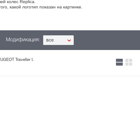
й колес Replica.
ого, какой логотип показан на картинке
.
Модификация:
все
GEOT Traveller I.