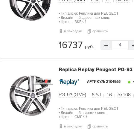
PG-93 (BKF)
7.0J
17
5x108
• Тип диска: Реплика для PEUGEOT
• Дизайн — 5 сдвоенных спиц.
• Цвет — BKF
в закладки
сравнить
16737
4
руб.
Replica Replay Peugeot PG-93
АРТИКУЛ:
2104955
в
PG-93 (GMF)
6.5J
16
5x108
• Тип диска: Реплика для PEUGEOT
• Дизайн — 5 широких спиц.
• Цвет — GMF
в закладки
сравнить