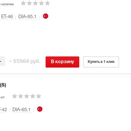
 наличии
ET-46
DIA-65.1
=
55964 руб.
В корзину
Купить в 1 клик
(S)
 шт.
-42
DIA-65.1