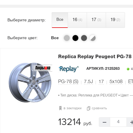
Выберите диаметр:
16
17
19
Все
(4)
(3)
(2)
Выберите цвет:
Все
Replica Replay Peugeot PG-78 
АРТИКУЛ:
2125263
4
PG-78 (S)
7.5J
17
5x108
ET
• Тип диска: Реплика для PEUGEOT • Цвет 
в закладки
сравнить
13214
4
руб.