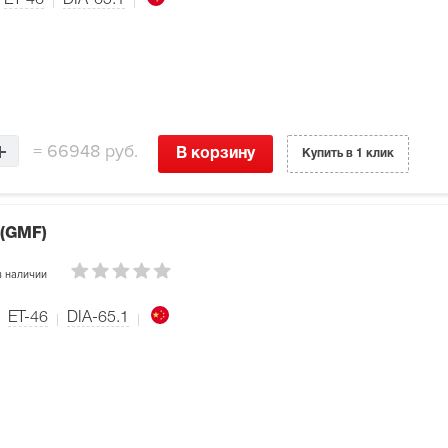
ET-46
DIA-65.1
=
66948 руб.
В корзину
Купить в 1 клик
 (GMF)
 наличии
ET-46
DIA-65.1