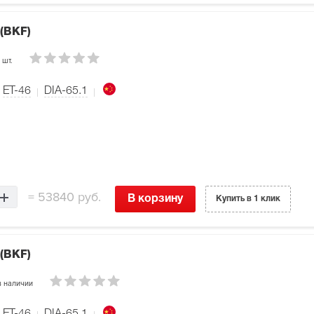
 (BKF)
 шт.
ET-46
DIA-65.1
=
53840 руб.
В корзину
Купить в 1 клик
 (BKF)
 наличии