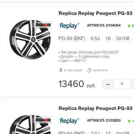
Replica Replay Peugeot PG-93
АРТИКУЛ:
2104054
9
PG-93 (BKF)
6.5J
16
5x108
• Тип диска: Реплика для PEUGEOT
• Дизайн — 5 сдвоенных спиц.
• Цвет — BKF
в закладки
сравнить
13460
4
руб.
Replica Replay Peugeot PG-93
АРТИКУЛ:
2103853
в