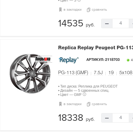
• Цвет — S
в закладки
сравнить
14535
4
руб.
Replica Replay Peugeot PG-11
АРТИКУЛ:
2118703
4
PG-113 (GMF)
7.5J
19
5x108
• Тип диска: Реплика для PEUGEOT
• Дизайн — 5 сдвоенных спиц.
• Цвет — GMF
в закладки
сравнить
18338
4
руб.