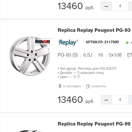
13460
4
руб.
Replica Replay Peugeot PG-93 
АРТИКУЛ:
2117599
в
PG-93 (S)
6.5J
16
5x108
ET
• Тип диска: Реплика для PEUGEOT
• Дизайн — 5 широких спиц.
• Цвет — S
в закладки
сравнить
13460
4
руб.
Replica Replay Peugeot PG-99