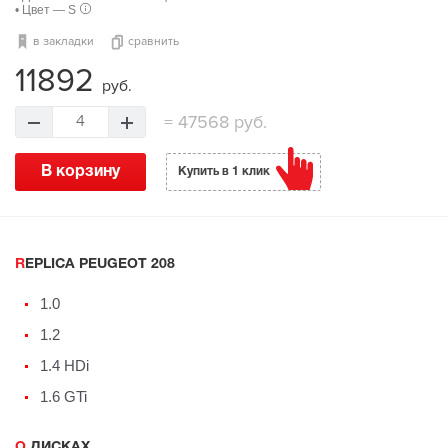
• Цвет — S
в закладки
сравнить
11892
руб.
=
47568 руб.
4
В корзину
Купить в 1 клик
REPLICA PEUGEOT 208
1.0
1.2
1.4 HDi
1.6 GTi
О ДИСКАХ