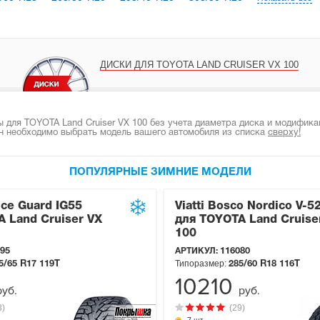
ДИСКИ ДЛЯ TOYOTA LAND CRUISER VX 100
для TOYOTA Land Cruiser VX 100 без учета диаметра диска и модификац
н необходимо выбрать модель вашего автомобиля из списка
сверху!
ПОПУЛЯРНЫЕ ЗИМНИЕ МОДЕЛИ
ce Guard IG55
Viatti Bosco Nordico V-5
 Land Cruiser VX
для TOYOTA Land Cruise
100
95
АРТИКУЛ:
116080
Типоразмер:
5/65 R17
119T
285/60 R18
116T
10210
руб.
руб.
3)
(29)