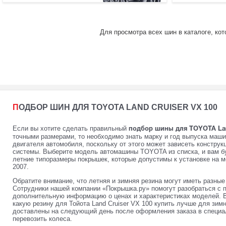
Для просмотра всех шин в каталоге, ко
ПОДБОР ШИН ДЛЯ TOYOTA LAND CRUISER VX 100
Если вы хотите сделать правильный
подбор шины для TOYOTA Land
точными размерами, то необходимо знать марку и год выпуска маши
двигателя автомобиля, поскольку от этого может зависеть констру
системы. Выберите модель автомашины TOYOTA из списка, и вам б
летние типоразмеры покрышек, которые допустимы к установке на мо
2007.
Обратите внимание, что летняя и зимняя резина могут иметь разны
Сотрудники нашей компании «Покрышка.ру» помогут разобраться с 
дополнительную информацию о ценах и характеристиках моделей. 
какую резину для Тойота Land Cruiser VX 100 купить лучше для зим
доставлены на следующий день после оформления заказа в специал
перевозить колеса.