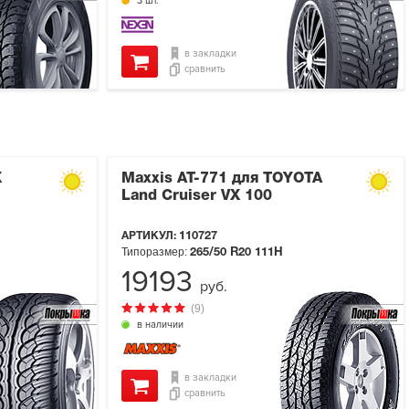
3 шт.
в закладки
сравнить
X
Maxxis AT-771 для TOYOTA
Land Cruiser VX 100
АРТИКУЛ:
110727
Типоразмер:
265/50 R20
111H
19193
руб.
(9)
в наличии
в закладки
сравнить