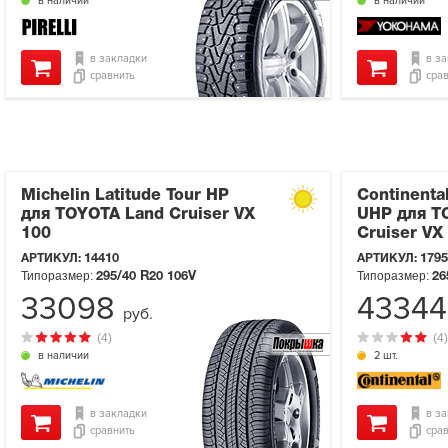
в наличии
в наличии
в закладки
в з
сравнить
сра
Michelin Latitude Tour HP
Continenta
для TOYOTA Land Cruiser VX
UHP для T
100
Cruiser VX
АРТИКУЛ:
14410
АРТИКУЛ:
1795
Типоразмер:
Типоразмер:
295/40 R20
106V
26
33098
4334
руб.
(4)
(4)
в наличии
2 шт.
в закладки
в з
сравнить
сра