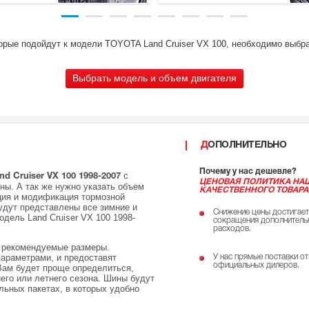
торые подойдут к модели TOYOTA Land Cruiser VX 100, необходимо выбра
Выбрать модель и объем двигателя
ДОПОЛНИТЕЛЬНО
Почему у нас дешевле?
с
 Cruiser VX 100 1998-2007
ЦЕНОВАЯ ПОЛИТИКА НА
ны. А так же нужно указать объем
КАЧЕСТВЕННОГО ТОВАРА
кция и модификация тормозной
удут представлены все зимние и
Снижение цены достигает
дель Land Cruiser VX 100 1998-
сокращения дополнитель
расходов.
е рекомендуемые размеры.
параметрами, и предоставят
У нас прямые поставки от
официальных дилеров.
Вам будет проще определиться,
него или летнего сезона. Шины будут
ьных пакетах, в которых удобно