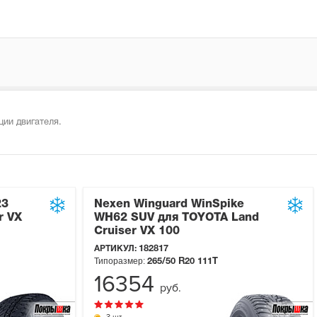
ии двигателя.
23
Nexen Winguard WinSpike
r VX
WH62 SUV для TOYOTA Land
Cruiser VX 100
АРТИКУЛ:
182817
Типоразмер:
265/50 R20
111T
16354
руб.