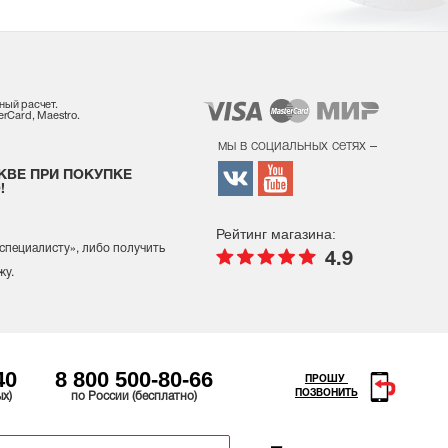
ный расчет.
rCard, Maestro.
мы в социальных сетях –
КВЕ ПРИ ПОКУПКЕ
!
Рейтинг магазина:
 специалисту
», либо получить
4.9
жу.
40
8 800 500-80-66
ПРОШУ
ПОЗВОНИТЬ
ых)
по России (бесплатно)