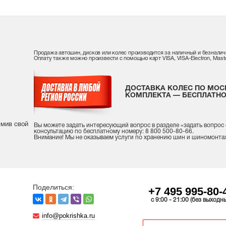
Продажа автошин, дисков или колес производится за наличный и безналич
Оплату также можно произвести с помощью карт VISA, VISA-Electron, Maste
ДОСТАВКА КОЛЕС ПО МОС
КОМПЛЕКТА — БЕСПЛАТНО
рмив свой
Вы можете задать интересующий вопрос
в разделе «
задать вопрос
консультацию
по бесплатному номеру: 8 800 500-80-66.
Внимание! Мы не оказываем услуги по хранению шин и шиномонта
Поделиться:
+7 495 995-80-
c 9:00 - 21:00 (без выходн
info@pokrishka.ru