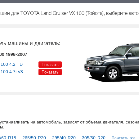
шин для TOYOTA Land Cruiser VX 100 (Тойота), выберите авт
ль машины и двигатель:
100 1998-2007
 100
4.2 TD
 100
4.7i V8
устанавливать на автомобиль
, зависят от объема двигателя, сезон
ны
.
/60 R18
265/50 R20
295/40 R20
305/50 R20
Показать все