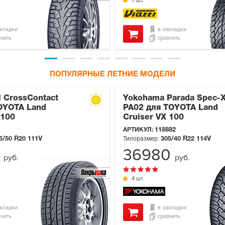
7 шт.
акладки
в закладки
внить
сравнить
ПОПУЛЯРНЫЕ ЛЕТНИЕ МОДЕЛИ
l CrossContact
Yokohama Parada Spec-
OYOTA Land
PA02 для TOYOTA Land
 100
Cruiser VX 100
АРТИКУЛ:
118882
Типоразмер:
5/50 R20
111V
305/40 R22
114V
4
36980
руб.
руб.
4 шт.
акладки
в закладки
внить
сравнить