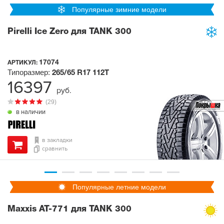
Популярные зимние модели
Pirelli Ice Zero для TANK 300
17074
АРТИКУЛ:
Типоразмер:
265/65 R17
112T
16397
руб.
(29)
в наличии
в закладки
сравнить
Популярные летние модели
Maxxis AT-771 для TANK 300