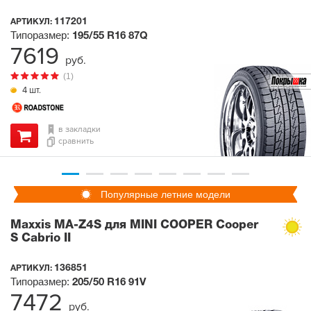
117201
АРТИКУЛ:
Типоразмер:
195/55 R16
87Q
7619
руб.
(1)
4 шт.
в закладки
сравнить
Популярные летние модели
Maxxis MA-Z4S для MINI COOPER Cooper
S Cabrio II
136851
АРТИКУЛ:
Типоразмер:
205/50 R16
91V
7472
руб.