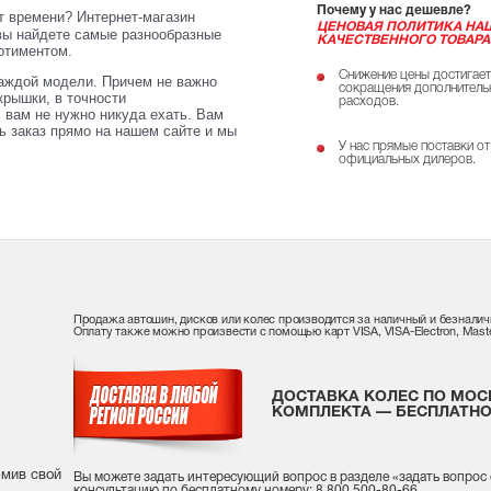
Почему у нас дешевле?
ет времени? Интернет-магазин
ЦЕНОВАЯ ПОЛИТИКА НА
вы найдете самые разнообразные
КАЧЕСТВЕННОГО ТОВАРА
ртиментом.
Снижение цены достигает
каждой модели. Причем не важно
сокращения дополнитель
крышки, в точности
расходов.
 вам не нужно никуда ехать. Вам
ь заказ прямо на нашем сайте и мы
У нас прямые поставки от
официальных дилеров.
Продажа автошин, дисков или колес производится за наличный и безналич
Оплату также можно произвести с помощью карт VISA, VISA-Electron, Maste
ДОСТАВКА КОЛЕС ПО МОС
КОМПЛЕКТА — БЕСПЛАТНО
рмив свой
Вы можете задать интересующий вопрос
в разделе «
задать вопрос
консультацию
по бесплатному номеру: 8 800 500-80-66.