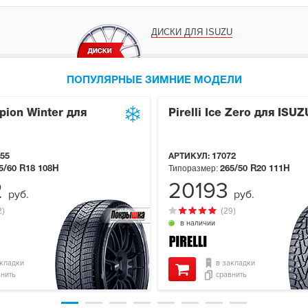
ДИСКИ ДЛЯ ISUZU
ПОПУЛЯРНЫЕ ЗИМНИЕ МОДЕЛИ
rpion Winter для
Pirelli Ice Zero для ISUZ
55
АРТИКУЛ:
17072
Типоразмер:
5/60 R18
108H
265/50 R20
111H
2
20193
руб.
руб.
2)
(29)
в наличии
акладки
в закладки
внить
сравнить