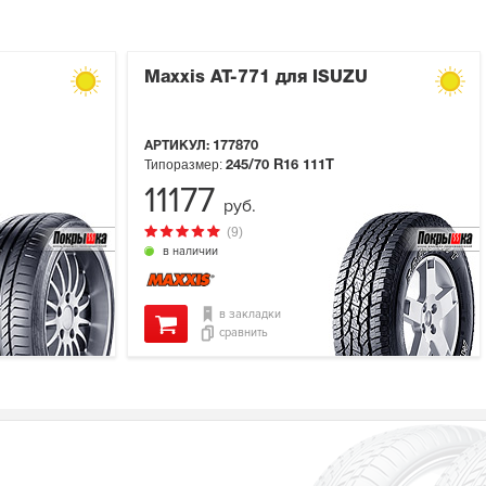
Maxxis AT-771 для ISUZU
АРТИКУЛ:
177870
Типоразмер:
245/70 R16
111T
11177
руб.
(9)
в наличии
в закладки
сравнить