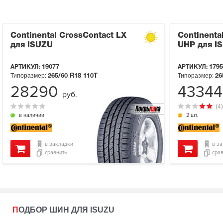
Continental CrossContact LX
Continenta
для ISUZU
UHP для I
АРТИКУЛ:
19077
АРТИКУЛ:
1795
Типоразмер:
Типоразмер:
265/60 R18
110T
26
28290
4334
руб.
(4)
в наличии
2 шт.
в закладки
в з
сравнить
сра
ПОДБОР ШИН ДЛЯ ISUZU