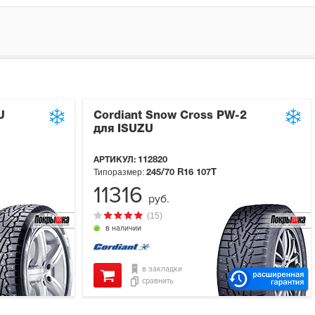
U
Cordiant Snow Cross PW-2
для ISUZU
АРТИКУЛ:
112820
Типоразмер:
245/70 R16
107T
11316
руб.
(15)
в наличии
в закладки
сравнить