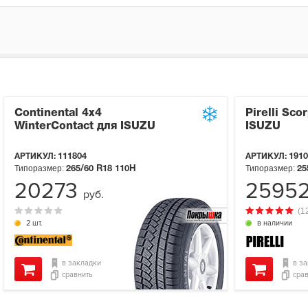
Continental 4x4
Pirelli Sco
WinterContact для ISUZU
ISUZU
АРТИКУЛ:
111804
АРТИКУЛ:
1910
Типоразмер:
Типоразмер:
265/60 R18
110H
25
20273
2595
руб.
(1
2 шт.
в наличии
в закладки
в з
сравнить
сра