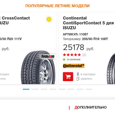
ПОПУЛЯРНЫЕ ЛЕТНИЕ МОДЕЛИ
l CrossContact
Continental
SUZU
ContiSportContact 5 для
ISUZU
АРТИКУЛ:
11087
Типоразмер:
5/50 R20
111V
255/60 R18
108Y
4
25178
руб.
руб.
(2)
в наличии
акладки
в закладки
внить
сравнить
ДОПОЛНИТЕЛЬНО