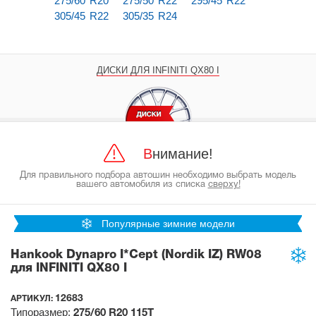
275/60 R20
275/50 R22
295/45 R22
305/45 R22
305/35 R24
ДИСКИ ДЛЯ INFINITI QX80 I
Внимание!
Для правильного подбора автошин необходимо выбрать модель
вашего автомобиля из списка
сверху!
Популярные зимние модели
Hankook Dynapro I*Cept (Nordik IZ) RW08
для INFINITI QX80 I
12683
АРТИКУЛ:
Типоразмер:
275/60 R20
115T