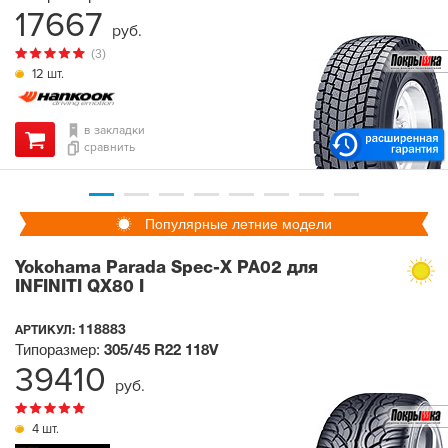
17667
руб.
(3)
12 шт.
в закладки
сравнить
Популярные летние модели
Yokohama Parada Spec-X PA02 для
INFINITI QX80 I
118883
АРТИКУЛ:
Типоразмер:
305/45 R22
118V
39410
руб.
4 шт.