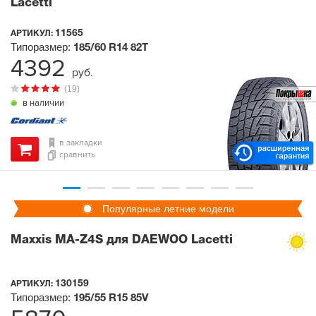
Lacetti
11565
АРТИКУЛ:
Типоразмер:
185/60 R14
82T
4392
руб.
(19)
в наличии
в закладки
сравнить
Популярные летние модели
Maxxis MA-Z4S для DAEWOO Lacetti
130159
АРТИКУЛ:
Типоразмер:
195/55 R15
85V