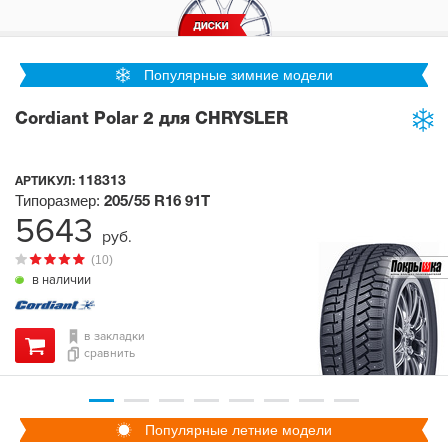
Популярные зимние модели
Cordiant Polar 2 для CHRYSLER
118313
АРТИКУЛ:
Типоразмер:
205/55 R16
91T
5643
руб.
(10)
в наличии
в закладки
сравнить
Популярные летние модели