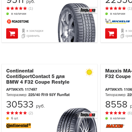
9511
2255
руб.
(1)
(1)
в наличии
в наличии
в закладки
в з
сравнить
сра
Continental
Maxxis MA
ContiSportContact 5 для
F32 Coupe 
BMW 4 F32 Coupe Restyle
АРТИКУЛ:
117497
АРТИКУЛ:
1106
Типоразмер:
Типоразмер:
225/40 R19
93Y
Runflat
22
30533
8558
руб.
(2)
(6)
6 шт.
в наличии