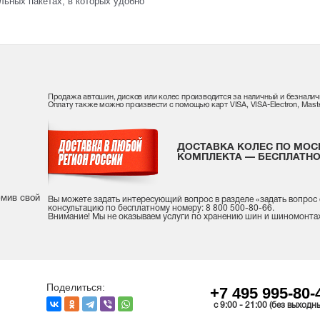
ьных пакетах, в которых удобно
Продажа автошин, дисков или колес производится за наличный и безналич
Оплату также можно произвести с помощью карт VISA, VISA-Electron, Maste
ДОСТАВКА КОЛЕС ПО МОС
КОМПЛЕКТА — БЕСПЛАТНО
рмив свой
Вы можете задать интересующий вопрос
в разделе «
задать вопрос
консультацию
по бесплатному номеру: 8 800 500-80-66.
Внимание! Мы не оказываем услуги по хранению шин и шиномонта
Поделиться:
+7 495 995-80-
c 9:00 - 21:00 (без выходн