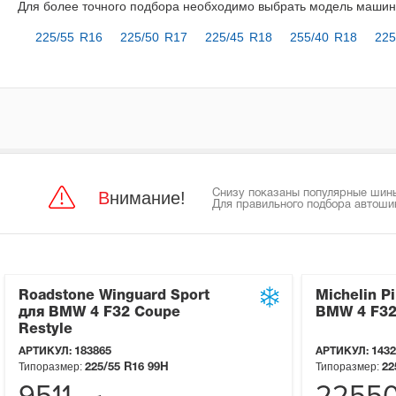
Для более точного подбора необходимо выбрать модель маши
225/55 R16
225/50 R17
225/45 R18
255/40 R18
225
Внимание!
Снизу показаны популярные шины
Для правильного подбора автоши
Roadstone Winguard Sport
Michelin Pi
для BMW 4 F32 Coupe
BMW 4 F32
Restyle
АРТИКУЛ:
183865
АРТИКУЛ:
1432
Типоразмер:
Типоразмер:
225/55 R16
99H
22