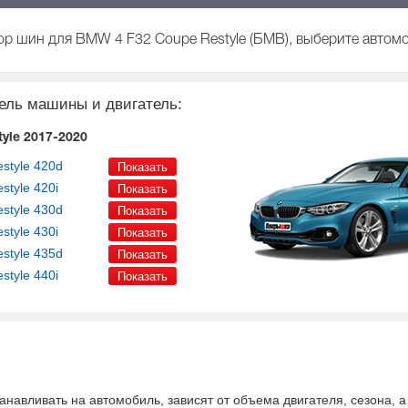
р шин для BMW 4 F32 Coupe Restyle (БМВ), выберите автомо
ель машины и двигатель:
tyle 2017-2020
style
420d
style
420i
style
430d
style
430i
style
435d
style
440i
анавливать на автомобиль
, зависят от объема двигателя, сезона, 