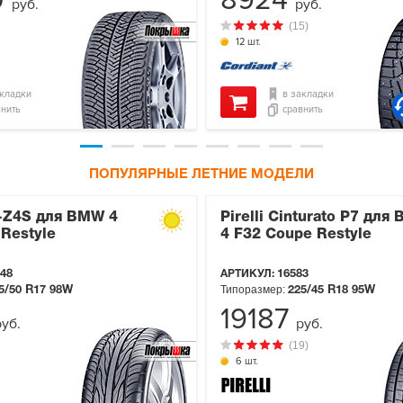
0
8924
руб.
руб.
(15)
12 шт.
акладки
в закладки
внить
сравнить
ПОПУЛЯРНЫЕ ЛЕТНИЕ МОДЕЛИ
-Z4S для BMW 4
Pirelli Cinturato P7 для
Restyle
4 F32 Coupe Restyle
48
АРТИКУЛ:
16583
Типоразмер:
5/50 R17
98W
225/45 R18
95W
19187
руб.
руб.
(19)
6 шт.