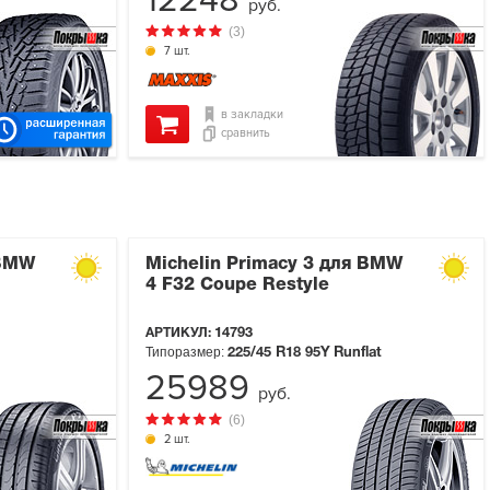
12248
руб.
(3)
7 шт.
в закладки
сравнить
 BMW
Michelin Primacy 3 для BMW
4 F32 Coupe Restyle
АРТИКУЛ:
14793
Типоразмер:
225/45 R18
95Y
Runflat
25989
руб.
(6)
2 шт.