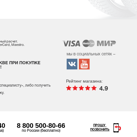
ный расчет.
rCard, Maestro.
мы в социальных сетях –
КВЕ ПРИ ПОКУПКЕ
!
Рейтинг магазина:
 специалисту
», либо получить
4.9
жу.
40
8 800 500-80-66
ПРОШУ
ПОЗВОНИТЬ
ых)
по России (бесплатно)