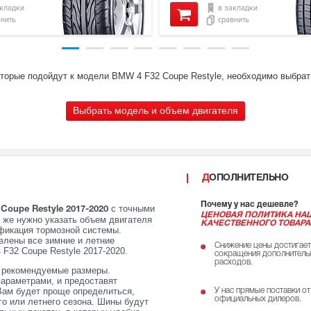
акладки
в закладки
внить
сравнить
оторые подойдут к модели BMW 4 F32 Coupe Restyle, необходимо выбрат
Выбрать модель и объем двигателя
ДОПОЛНИТЕЛЬНО
Почему у нас дешевле?
с точными
oupe Restyle 2017-2020
ЦЕНОВАЯ ПОЛИТИКА НА
к же нужно указать объем двигателя
КАЧЕСТВЕННОГО ТОВАРА
ификация тормозной системы.
влены все зимние и летние
Снижение цены достигает
F32 Coupe Restyle 2017-2020.
сокращения дополнитель
расходов.
е рекомендуемые размеры.
параметрами, и предоставят
Вам будет проще определиться,
У нас прямые поставки от
официальных дилеров.
го или летнего сезона. Шины будут