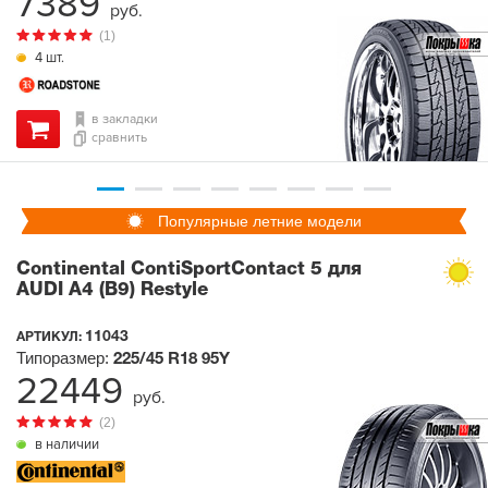
7389
руб.
(1)
4 шт.
в закладки
сравнить
Популярные летние модели
Continental ContiSportContact 5 для
AUDI A4 (B9) Restyle
11043
АРТИКУЛ:
Типоразмер:
225/45 R18
95Y
22449
руб.
(2)
в наличии