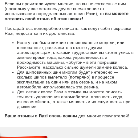
Если вы прочитали чужое мнение, но вы не согласны с ним
(поскольку у вас осталось другое впечатление от
использования определенных автошин Рази), то
вы можете
оставить свой отзыв об этих шинах!
Постарайтесь поподробнее описать: как ведут себя покрышки
Razi, недостатки и их достоинства:
Если у вас были зимние нешипованные модели, или
шипованные, расскажите в отзыве другим
автовладельцам, с какими трудностями вы столкнулись в
зимнее время года, какова управляемость и
проходимость машины, «обутой» в эти покрышки.
Расскажите, насколько сильно шумели зимние колеса.
Для шипованных шин многим будет интересно —
сколько шипов вылетело (потеряно) в процессе
эксплуатации за один или два сезона, и на каком
автомобиле использовалась эта резина.
Для летних колес Рази в отзыве вы можете описать
точность управления автомобилем, плавность хода,
износостойкость, а также мягкость и их «шумность» при
движении.
для многих покупателей!
Ваши отзывы о Razi очень важны