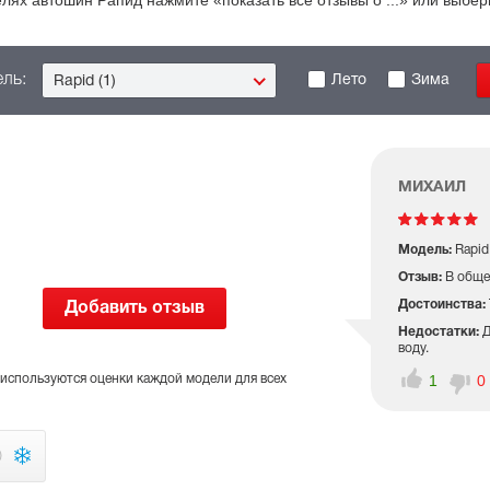
лях автошин Рапид нажмите «показать все отзывы о ...» или выб
ль:
Лето
Зима
Rapid (1)
МИХАИЛ
Модель:
Rapid
Отзыв:
В обще
Достоинства:
Добавить отзыв
Недостатки:
Д
воду.
1
0
 используются оценки каждой модели для всех
)