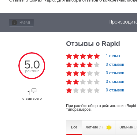
Отзывы о шинах Rapid. Для выбора отзывов о
конкретных
моде
Производите
НАЗАД
Отзывы о Rapid
1 отзыв
5.0
0 отзывов
рейтинг
0 отзывов
0 отзывов
0 отзывов
1
отзыв всего
При расчёте общего рейтинга шин Rapid
типоразмеров.
Все
Летние
(1)
Зимние
(0