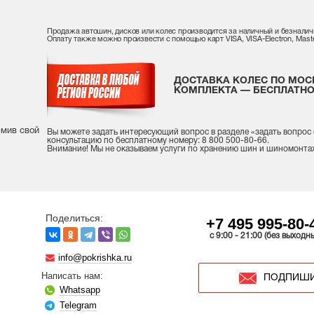
Продажа автошин, дисков или колес производится за наличный и безналич
Оплату также можно произвести с помощью карт VISA, VISA-Electron, Maste
ДОСТАВКА КОЛЕС ПО МОС
КОМПЛЕКТА — БЕСПЛАТНО
рмив свой
Вы можете задать интересующий вопрос
в разделе «
задать вопрос
консультацию
по бесплатному номеру: 8 800 500-80-66.
Внимание! Мы не оказываем услуги по хранению шин и шиномонта
Поделиться:
+7 495 995-80-
c 9:00 - 21:00 (без выходн
info@pokrishka.ru
Написать нам:
ПОДПИШИ
Whatsapp
Telegram