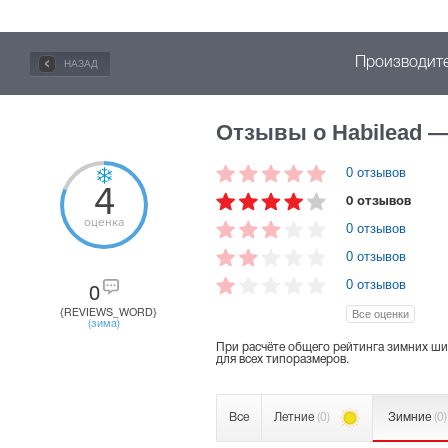
Производите
НАЗАД
Отзывы о Habilead 
0 отзывов
4
0 отзывов
оценка
0 отзывов
0 отзывов
0 отзывов
0
{REVIEWS_WORD}
Все оценки
(зима)
При расчёте общего рейтинга зимних ши
для всех типоразмеров.
Все
Летние
(0)
Зимние
(0)