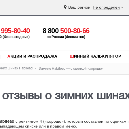
Ваш регион:
Не определен
5
995-80-40
8 800
500-80-66
:00 (без выходных)
по России (бесплатно)
АКЦИИ И РАСПРОДАЖА
ШИННЫЙ КАЛЬКУЛЯТОР
мних шинах Habilead
Зимние Habilead — с оценкой «хорошо»
отзывы о зимних шинах
с рейтингом 4 («хорошо»), который составлен по оценкам 
abilead
 выпадающем списке или в правом меню.