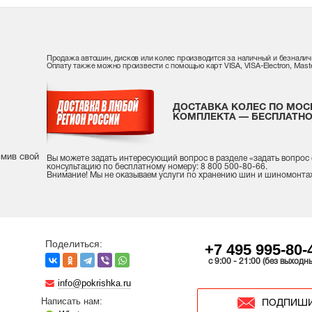
Продажа автошин, дисков или колес производится за наличный и безналич
Оплату также можно произвести с помощью карт VISA, VISA-Electron, Maste
ДОСТАВКА КОЛЕС ПО МОС
КОМПЛЕКТА — БЕСПЛАТНО
рмив свой
Вы можете задать интересующий вопрос
в разделе «
задать вопрос
консультацию
по бесплатному номеру: 8 800 500-80-66.
Внимание! Мы не оказываем услуги по хранению шин и шиномонта
Поделиться:
+7 495 995-80-
c 9:00 - 21:00 (без выходн
info@pokrishka.ru
Написать нам:
ПОДПИШИ