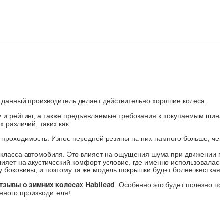
о данный производитель делает действительно хорошие колеса.
и рейтинг, а также предъявляемые требования к покупаемым шинам
 различий, таких как:
оходимость. Износ передней резины на них намного больше, чем
и класса автомобиля. Это влияет на ощущения шума при движении 
влияет на акустический комфорт условие, где именно использовала
оковины, и поэтому та же модель покрышки будет более жесткая 
. Особенно это будет полезно п
тзывы о зимних колесах Habilead
нного производителя!