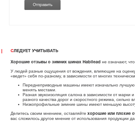
СЛЕДУЕТ УЧИТЫВАТЬ
не означают, чт
Хорошие отзывы о зимних шинах Habilead
У людей разные ощущения от вождения, влияющие на оценку 
«ведет» себя по-разному, в зависимости от многих технических
Переднеприводные машины имеют изначально лучшую пр
менять местами.
Разная звукоизоляция салона в зависимости от марки 
разного качества дорог и скоростного режима, сильно 
Низкопрофильные зимние шины имеют меньшую высоту б
Делитесь своим мнением, оставляйте
хорошие или плохие о
вас сложилось другое мнение от использования продукции да