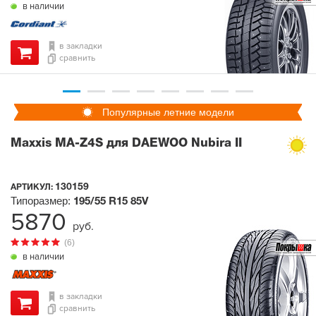
в наличии
в закладки
сравнить
Популярные летние модели
Maxxis MA-Z4S для DAEWOO Nubira II
130159
АРТИКУЛ:
Типоразмер:
195/55 R15
85V
5870
руб.
(6)
в наличии
в закладки
сравнить