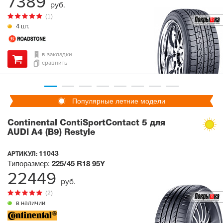
7389
руб.
(1)
4 шт.
в закладки
сравнить
Популярные летние модели
Continental ContiSportContact 5 для
AUDI A4 (B9) Restyle
11043
АРТИКУЛ:
Типоразмер:
225/45 R18
95Y
22449
руб.
(2)
в наличии