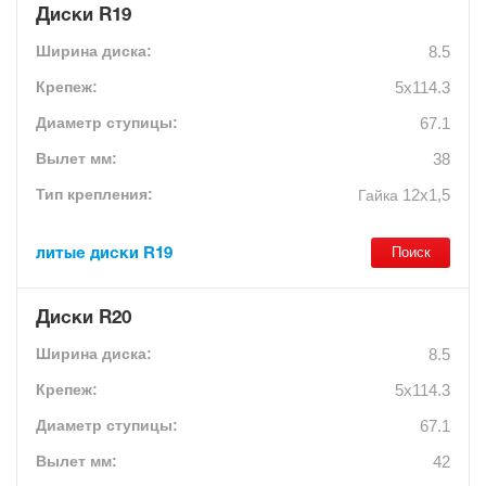
Диски R19
8.5
5x114.3
67.1
38
12х1,5
Гайка
литые диски R19
Диски R20
8.5
5x114.3
67.1
42