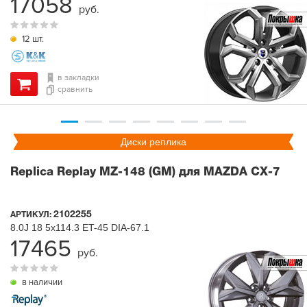
17058
руб.
12 шт.
в закладки
сравнить
Диски реплика
Replica Replay MZ-148 (GM) для MAZDA CX-7
2102255
АРТИКУЛ:
8.0J
18
5x114.3
ET-45
DIA-67.1
17465
руб.
в наличии