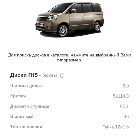
Для поиска дисков в каталоге, нажмите на выбранный Вами
типоразмер.
Диски R15
– базовый
6.0
5x114.3
67.1
46
12х1,5
Гайка