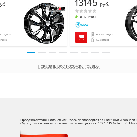
13145
уб.
руб.
в наличии
акладки
в закладки
внить
сравнить
Показать все похожие товары
Продажа автошин, дисков или колес производится за наличный и безналич
Оплату также можно произвести с помощью карт VISA, VISA-Electron, Maste