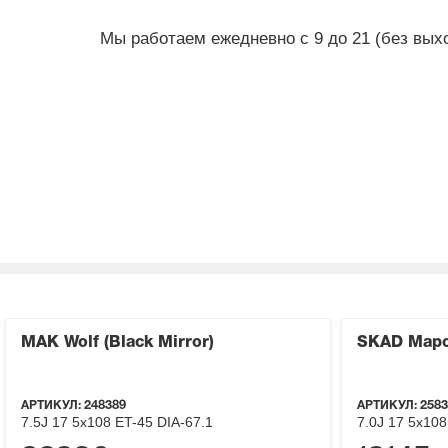
Мы работаем ежедневно с 9 до 21 (без вы
MAK Wolf (Black Mirror)
SKAD Марс
АРТИКУЛ:
248389
АРТИКУЛ:
2583
7.5J
17
5x108
ET-45
DIA-67.1
7.0J
17
5x108