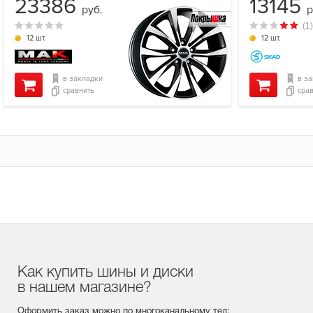
23386
13145
руб.
р
(1)
12 шт.
12 шт.
в закладки
в з
сравнить
сра
Как купить шины и диски
в нашем магазине?
Оформить заказ можно по многоканальному тел: