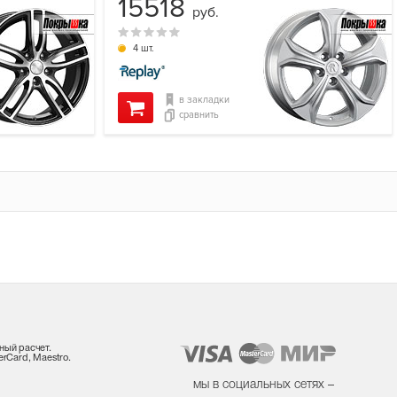
15518
руб.
4 шт.
в закладки
сравнить
ный расчет.
rCard, Maestro.
мы в социальных сетях –