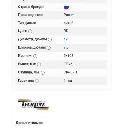
Страна бренда:
Производство:
Россия
Тип диска:
литой
Цвет:
BD
Диаметр, дюймы
17
Ширина, дюймы
7.0
Крепеж:
5x108
Вылет, мм:
ET-45
Ступица, мм:
DIA-67.1
Гарантия:
1 год
Дополнительно: