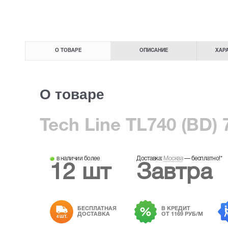
О ТОВАРЕ
ОПИСАНИЕ
ХАР
О товаре
Tech Line TL740 (BD) 
в наличии более
Доставка:
Москва
—
бесплатно!
*
12 шт
Завтра
БЕСПЛАТНАЯ
В КРЕДИТ
ДОСТАВКА
ОТ 1169 РУБ/М
4 ШТ.